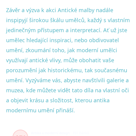
Závěr a výzva k akci Antické malby nadále
inspiруjí širokou škálu umělců, každý s vlastním
jedinečným přístupem a interpretací. Ať už jste
umělec hledající inspiraci, nebo obdivovatel
umění, zkoumání toho, jak moderní umělci
využívají antické vlivy, může obohatit vaše
porozumění jak historickému, tak současnému
umění. Vyzýváme vás, abyste navštívili galerie a
muzea, kde můžete vidět tato díla na vlastní oči
a objevit krásu a složitost, kterou antika
modernímu umění přináší.
Antika a moderní design
151 článků