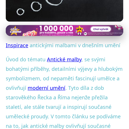
Antické inspirace v současném umění
Jak Antika Ožívá v Moderním
Inspirace
antickými malbami v dnešním umění
Umění: Inspirace a Inovace
Úvod do tématu
Antické malby
, se svými
3. 11. 2025
· 4 min čtení · Autor: Marek Vlček
bohatými příběhy, detailními výjevy a hlubokým
symbolizmem, od nepaměti fascinují umělce a
ovlivňují
moderní umění
. Tyto díla z dob
starověkého Řecka a Říma nejenže přežila
staletí, ale stále tvarují a inspirují současné
umělecké proudy. V tomto článku se podíváme
na to, jak antické malby ovlivňují současné