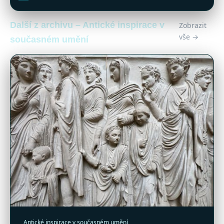
Další z archivu – Antické inspirace v
Zobrazit
vše →
současném umění
Antické inspirace v současném umění