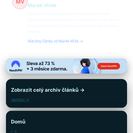
MV
Marek Vlček
Historik umění a designu se zaměřením na vliv
antiky na současné umění a architekturu. Věnuje se
propojení antických prvků s moderním designem a
módou.
Všechny články od Marek Vlček →
Zobrazit celý archiv článků →
/archiv/ →
Domů
/ →