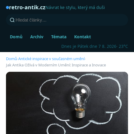
retro-antik.cz
Návrat ke stylu, který má duši
Domů
Archiv
Témata
Kontakt
Dnes je Pátek dne 7 8. 2026
· 23°C
Domů
›
Antické inspirace v současném umění
›
Jak Antika Ožívá v Moderním Umění: Inspirace a Inovace