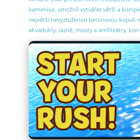
kameniva, umožnil vytvářet větší a kompl
největší nevyztuženou betonovou kopuli n
akvadukty, lázně, mosty a amfiteátry, kt