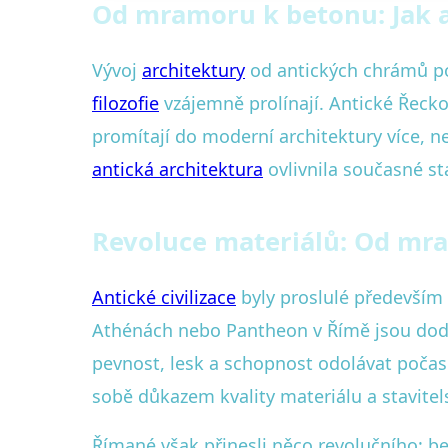
Od mramoru k betonu: Jak a
Vývoj
architektury
od antických chrámů po
filozofie
vzájemně prolínají. Antické Řecko 
promítají do moderní architektury více,
antická architektura
ovlivnila současné st
Revoluce materiálů: Od mr
Antické civilizace
byly proslulé především 
Athénách nebo Pantheon v Římě jsou dod
pevnost, lesk a schopnost odolávat počasí.
sobě důkazem kvality materiálu a stavite
Římané však přinesli něco revolučního: b