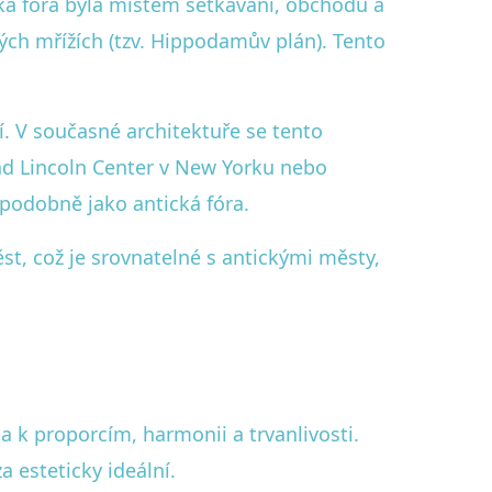
ká fóra byla místem setkávání, obchodu a
lných mřížích (tzv. Hippodamův plán). Tento
ní. V současné architektuře se tento
lad Lincoln Center v New Yorku nebo
 podobně jako antická fóra.
t, což je srovnatelné s antickými městy,
 k proporcím, harmonii a trvanlivosti.
a esteticky ideální.