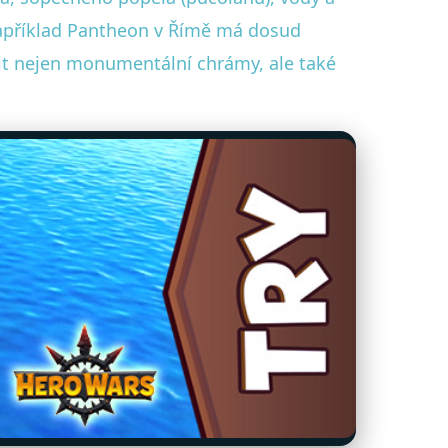
 například Pantheon v Římě má dosud
vit nejen monumentální chrámy, ale také