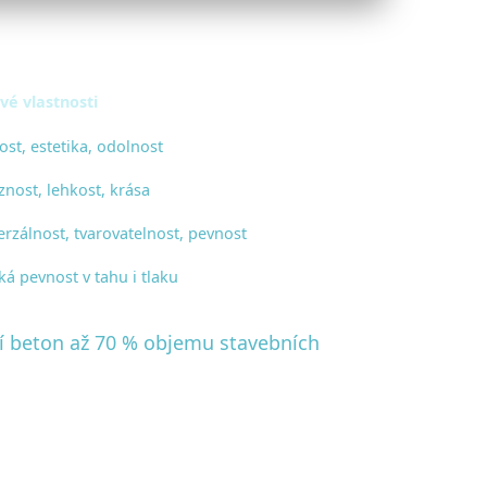
ové vlastnosti
ost, estetika, odolnost
znost, lehkost, krása
erzálnost, tvarovatelnost, pevnost
ká pevnost v tahu i tlaku
ří beton až 70 % objemu stavebních