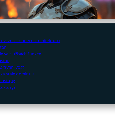
 ovlivnila moderní architekturu
eton
le ve službách funkce
ostor
a trvanlivost
ika stále dominuje
 postupy
tektury?