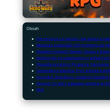
Obsah
Od mramoru k betonu: Jak antika trvale
Revoluce materiálů: Od mramoru po b
Stavební inovace: Klenby, sloupy a kopu
Antický vliv na urbanismus a veřejný pr
Filosofie prostoru: Proporce, harmonie 
Symbolika a identita: Proč antická estet
Srovnání: Antické vs. moderní stavební
Shrnutí: Co dál s odkazem antické archi
FAQ