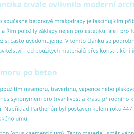
ntika trvale ovlivnila moderní arc
 současné betonové mrakodrapy je fascinujícím pří
a Řím položily základy nejen pro estetiku, ale i pro 
 než si často uvědomujeme. V tomto článku se podrob
avitelství – od použitých materiálů přes konstrukční
amoru po beton
použitím mramoru, travertinu, vápence nebo pískovce
nes synonymem pro trvanlivost a krásu přírodního 
 Například Parthenón byl postaven kolem roku 447–432
lského umu.
eton (opus caementicium). Tento materiál, směs vápn