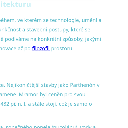
hitekturu
během, ve kterém se technologie, umění a
funkčnost a stavební postupy, které se
ně podíváme na konkrétní způsoby, jakými
 inovace až po
filozofii
prostoru.
. Nejikoničtější stavby jako Parthenón v
kamene. Mramor byl ceněn pro svou
 př. n. l. a stále stojí, což je samo o
a, sopečného popela (pucolánu), vody a