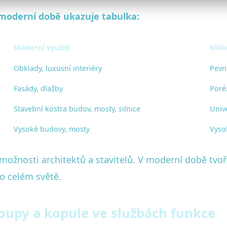
 moderní době ukazuje tabulka:
Moderní využití
Klíč
Obklady, luxusní interiéry
Pevn
Fasády, dlažby
Poré
Stavební kostra budov, mosty, silnice
Univ
Vysoké budovy, mosty
Vyso
možnosti architektů a stavitelů. V moderní době tvo
o celém světě.
loupy a kopule ve službách funkce