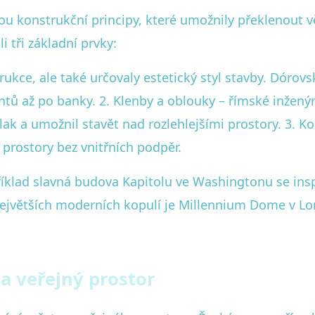
ou konstrukční principy, které umožnily překlenout vě
i tři základní prvky:
trukce, ale také určovaly estetický styl stavby. Dórov
ů až po banky. 2. Klenby a oblouky – římské inženýr
 tlak a umožnil stavět nad rozlehlejšími prostory. 3. 
 prostory bez vnitřních podpěr.
říklad slavná budova Kapitolu ve Washingtonu se ins
největších moderních kopulí je Millennium Dome v Lon
a veřejný prostor