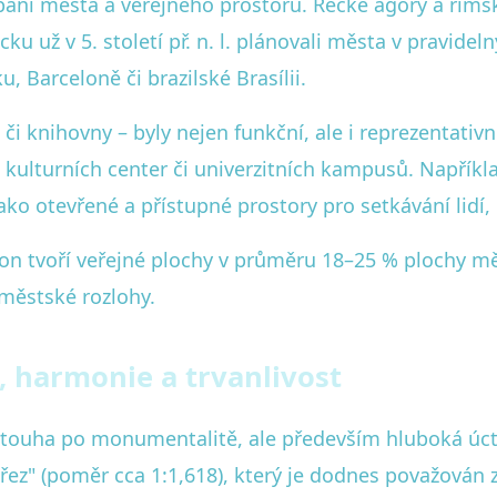
pání města a veřejného prostoru. Řecké agory a říms
ku už v 5. století př. n. l. plánovali města v pravide
 Barceloně či brazilské Brasílii.
ě či knihovny – byly nejen funkční, ale i reprezentativ
 kulturních center či univerzitních kampusů. Napřík
ako otevřené a přístupné prostory pro setkávání lidí,
on tvoří veřejné plochy v průměru 18–25 % plochy měs
 městské rozlohy.
e, harmonie a trvanlivost
 touha po monumentalitě, ale především hluboká úcta
řez" (poměr cca 1:1,618), který je dodnes považován z