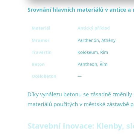
Srovnání hlavních materiálů v antice a
Materiál
Antický příklad
Mramor
Parthenón, Athény
Travertin
Koloseum, Řím
Beton
Pantheon, Řím
Ocelobeton
—
Díky vynálezu betonu se zásadně změnily 
materiálů použitých v městské zástavbě p
Stavební inovace: Klenby, s