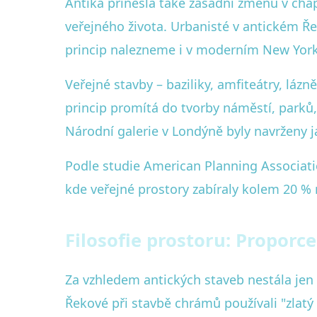
Antika přinesla také zásadní změnu v chá
veřejného života. Urbanisté v antickém Řec
princip nalezneme i v moderním New Yorku,
Veřejné stavby – baziliky, amfiteátry, lázn
princip promítá do tvorby náměstí, parků,
Národní galerie v Londýně byly navrženy j
Podle studie American Planning Associati
kde veřejné prostory zabíraly kolem 20 %
Filosofie prostoru: Proporc
Za vzhledem antických staveb nestála jen
Řekové při stavbě chrámů používali "zlatý 