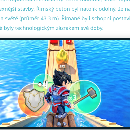
exnější stavby. Římský beton byl natolik odolný, že
a světě (průměr 43,3 m). Římané byli schopni posta
eré byly technologickým zázrakem své doby.