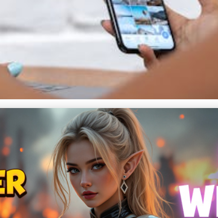
ně: Nezměrný Vliv na A