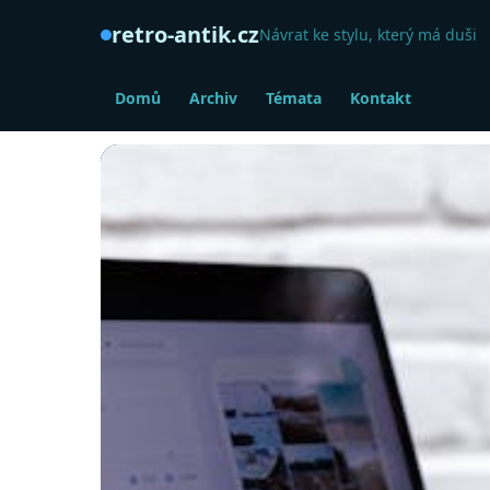
retro-antik.cz
Návrat ke stylu, který má duši
Domů
Archiv
Témata
Kontakt