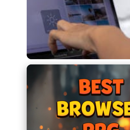
retro-antik.cz
Od Antiky k Moder
9. 3. 2026
· 10 min čtení · Autor: Marek Vlček