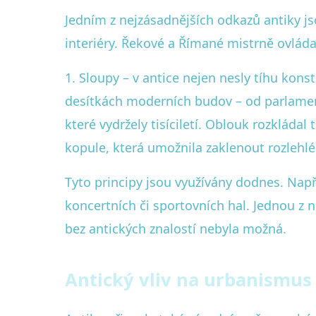
Jedním z nejzásadnějších odkazů antiky js
interiéry. Řekové a Římané mistrně ovládal
1. Sloupy – v antice nejen nesly tíhu kons
desítkách moderních budov – od parlament
které vydržely tisíciletí. Oblouk rozkládal
kopule, která umožnila zaklenout rozlehlé
Tyto principy jsou využívány dodnes. Nap
koncertních či sportovních hal. Jednou z 
bez antických znalostí nebyla možná.
Antický vliv na urbanismus 