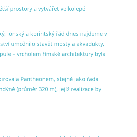
tší prostory a vytvářet velkolepé
ský, iónský a korintský řád dnes najdeme v
ství umožnilo stavět mosty a akvadukty,
Kopule – vrcholem římské architektury byla
pirovala Pantheonem, stejně jako řada
dýně (průměr 320 m), jejíž realizace by