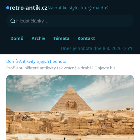
retro-antik.cz
Návrat ke stylu, který má duši
Domů
Archiv
Témata
Kontakt
Dnes je Sobota dne 8 8. 2026
· 25°C
Domů
›
Antikvity a jejich hodnota
›
Proč jsou některé antikvity tak vzácné a drahé? Objevte his…