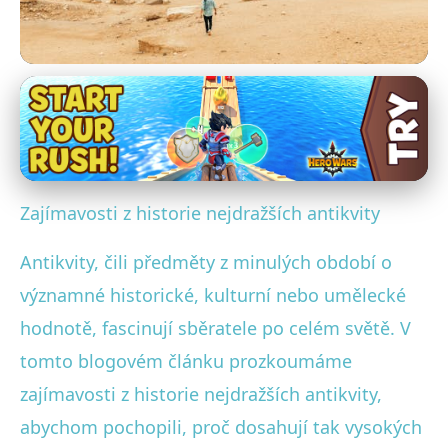
Antikvity a jejich hodnota
Proč jsou některé antikvity tak
vzácné a drahé? Objevte
Zajímavosti z historie nejdražších antikvity
historii!
Antikvity, čili předměty z minulých období o
22. 9. 2025
· 3 min čtení · Autor: Tereza Malá
významné historické, kulturní nebo umělecké
hodnotě, fascinují sběratele po celém světě. V
tomto blogovém článku prozkoumáme
zajímavosti z historie nejdražších antikvity,
abychom pochopili, proč dosahují tak vysokých