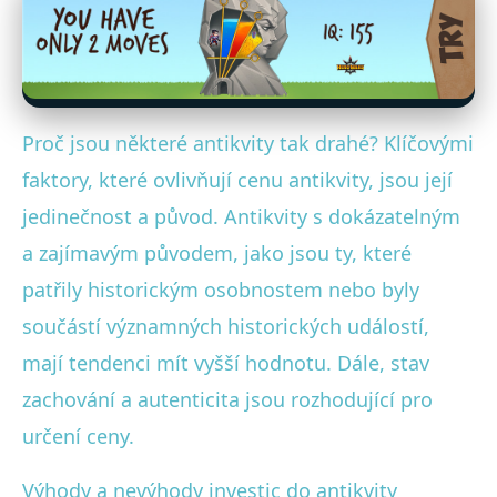
Proč jsou některé antikvity tak drahé? Klíčovými
faktory, které ovlivňují cenu antikvity, jsou její
jedinečnost a původ. Antikvity s dokázatelným
a zajímavým původem, jako jsou ty, které
patřily historickým osobnostem nebo byly
součástí významných historických událostí,
mají tendenci mít vyšší hodnotu. Dále, stav
zachování a autenticita jsou rozhodující pro
určení ceny.
Výhody a nevýhody investic do antikvity