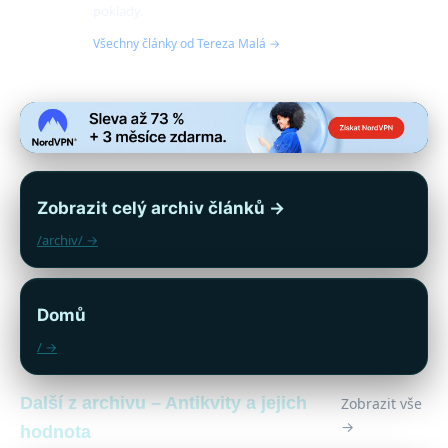
poklady.
Všechny články od Tereza Malá →
Zobrazit celý archiv článků →
/archiv/ →
Domů
/ →
Další z archivu – Antikvity a jejich
Zobrazit vše
→
hodnota