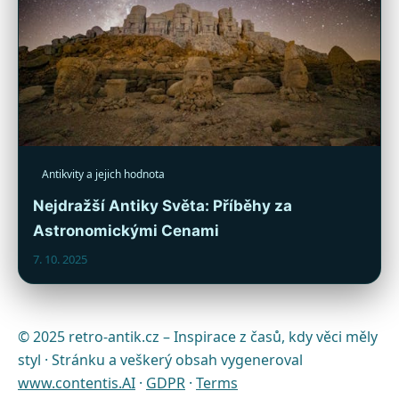
Antikvity a jejich hodnota
Nejdražší Antiky Světa: Příběhy za
Astronomickými Cenami
7. 10. 2025
© 2025 retro-antik.cz – Inspirace z časů, kdy věci měly
styl · Stránku a veškerý obsah vygeneroval
www.contentis.AI
·
GDPR
·
Terms