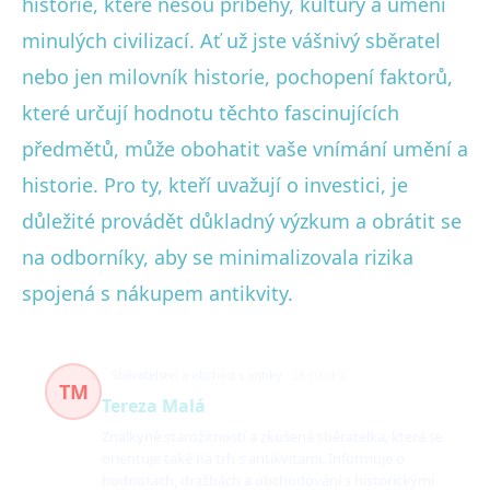
historie, které nesou příběhy, kultury a umění
minulých civilizací. Ať už jste vášnivý sběratel
nebo jen milovník historie, pochopení faktorů,
které určují hodnotu těchto fascinujících
předmětů, může obohatit vaše vnímání umění a
historie. Pro ty, kteří uvažují o investici, je
důležité provádět důkladný výzkum a obrátit se
na odborníky, aby se minimalizovala rizika
spojená s nákupem antikvity.
Sběratelství a obchod s antiky
58 článků
TM
Tereza Malá
Znalkyně starožitností a zkušená sběratelka, která se
orientuje také na trh s antikvitami. Informuje o
hodnotách, dražbách a obchodování s historickými