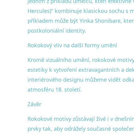
Jedním z příkladů umělců, kteří efektivně v
Hercules)" kombinuje klasickou sochu s mo
příkladem může být Yinka Shonibare, který
postkoloniální identity.
Rokokový vliv na další formy umění
Kromě vizuálního umění, rokokové motivy
estetiky k vytvoření extravagantních a de
interiérového designu můžeme vidět odkaz
atmosféru 18. století.
Závěr
Rokokové motivy zůstávají živé i v dnešním
prvky tak, aby odrážely současné společens