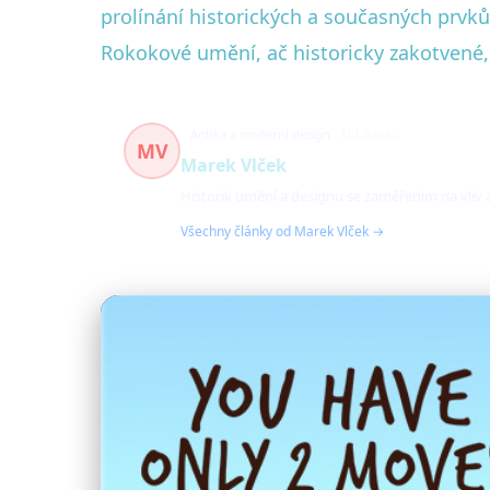
prolínání historických a současných prvků
Rokokové umění, ač historicky zakotvené, 
Antika a moderní design
151 článků
MV
Marek Vlček
Historik umění a designu se zaměřením na vliv
Všechny články od Marek Vlček →