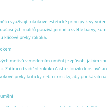
i využívají rokokové estetické principy k vytvoření 
současných malířů používá jemné a světlé barvy, ko
ou klíčové prvky rokoka.
okokem
ových motivů v moderním umění je způsob, jakým sou
Zatímco tradiční rokoko často sloužilo k oslavě ari
kové prvky kriticky nebo ironicky, aby poukázali na
 umění