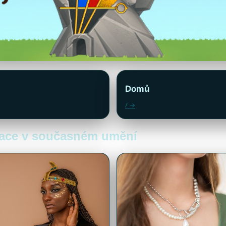
Domů
/ →
irace v současném umění