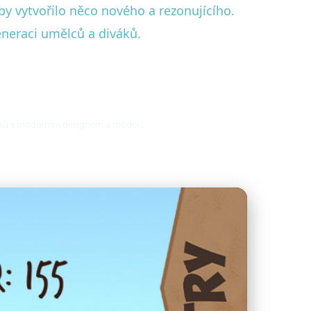
by vytvořilo něco nového a rezonujícího.
eneraci umělců a diváků.
prvků s moderním designem a módou.