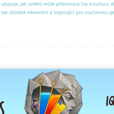
 ukazuje, jak umění může překlenout čas a kultury, a
tak zůstává relevantní a inspirující pro současnou g
 antiky na současné umění a architekturu. Věnuje se propojení antických 