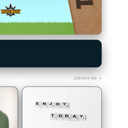
Zobrazit vše →