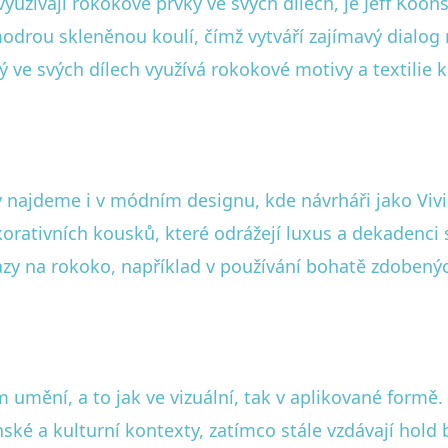
yužívají rokokové prvky ve svých dílech, je Jeff Koons
drou skleněnou koulí, čímž vytváří zajímavý dialog m
 ve svých dílech využívá rokokové motivy a textilie k
 najdeme i v módním designu, kde návrháři jako Viv
korativních kousků, které odrážejí luxus a dekadenci 
y na rokoko, například v používání bohatě zdobených 
 umění, a to jak ve vizuální, tak v aplikované formě.
ké a kulturní kontexty, zatímco stále vzdávají hold b