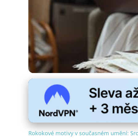
Antické inspirace v současném umění
Rokoko Žije: Od A
5. 1. 2026
· 4 min čtení · Autor: Marek Vlček
Rokokové motivy v současném umění: Sro