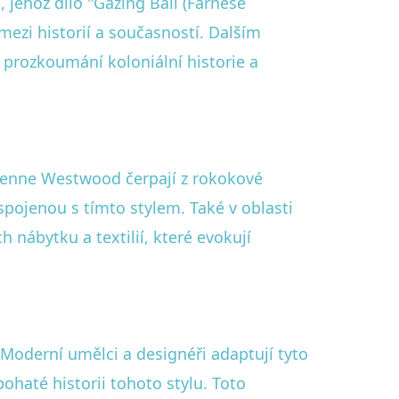
, jehož dílo "Gazing Ball (Farnese
ezi historií a současností. Dalším
 prozkoumání koloniální historie a
ienne Westwood čerpají z rokokové
spojenou s tímto stylem. Také v oblasti
nábytku a textilií, které evokují
 Moderní umělci a designéři adaptují tyto
ohaté historii tohoto stylu. Toto