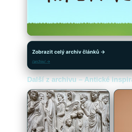
Zobrazit celý archiv článků →
/archiv/ →
Další z archivu – Antické insp