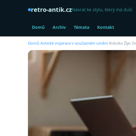
retro-antik.cz
Návrat ke stylu, který má duši
Domů
Archiv
Témata
Kontakt
Domů
›
Antické inspirace v současném umění
›
Rokoko Žije: 