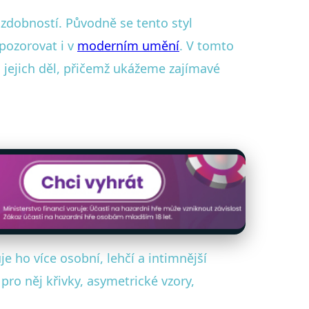
a zdobností. Původně se tento styl
 pozorovat i v
moderním umění
. V tomto
o jejich děl, přičemž ukážeme zajímavé
e ho více osobní, lehčí a intimnější
ro něj křivky, asymetrické vzory,