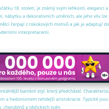
počátku 18. století, je známý svým lehkostí, elegancí 
ví, nábytku a dekorativních uměních, ale jeho vliv lze
ělci čerpají z rokokových motivů a jak je adaptují d
oderními interpretacemi.
álnější barokní styl, který předcházel. Charakterizuj
em a hedonismem tehdejší aristokracie. Typické jsou p
n, cherubínů a idylických scén.