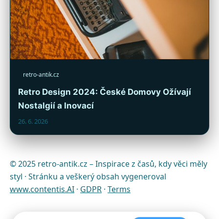
retro-antik.cz
Retro Design 2024: České Domovy Ožívají
Nostalgií a Inovací
26. 6. 2026
© 2025 retro-antik.cz – Inspirace z časů, kdy věci měly
styl · Stránku a veškerý obsah vygeneroval
www.contentis.AI
·
GDPR
·
Terms