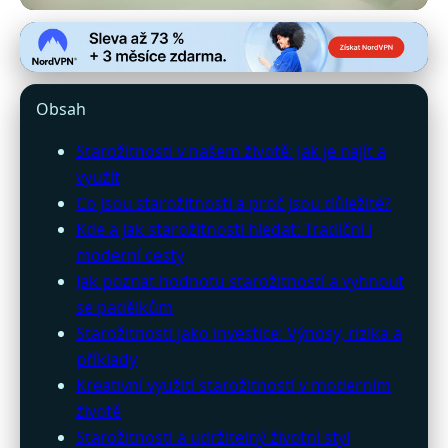
retro-antik.cz
Starožitnosti: Jak je najít,
Obsah
ocenit a zařadit do moderního
Starožitnosti v našem životě: Jak je najít a
života
využít
Co jsou starožitnosti a proč jsou důležité?
14. 3. 2026
· 9 min čtení · Autor: Marek Vlček
Kde a jak starožitnosti hledat: Tradiční i
moderní cesty
Jak poznat hodnotu starožitností a vyhnout
se padělkům
Starožitnosti jako investice: Výnosy, rizika a
příklady
Kreativní využití starožitností v moderním
životě
Starožitnosti a udržitelný životní styl