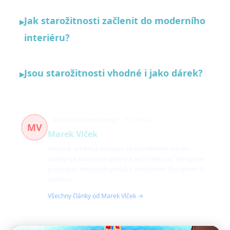
Jak starožitnosti začlenit do moderního
▸
interiéru?
Jsou starožitnosti vhodné i jako dárek?
▸
Antika a moderní design
151 článků
MV
Marek Vlček
Historik umění a designu se zaměřením na vliv
antiky na současné umění a architekturu. Věnuje se
propojení antických prvků s moderním designem a
módou.
Všechny články od Marek Vlček →