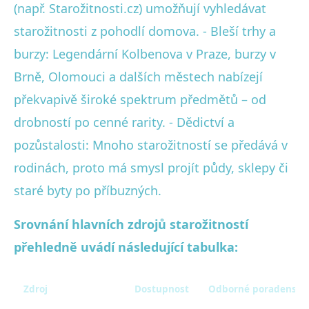
(např. Starožitnosti.cz) umožňují vyhledávat
starožitnosti z pohodlí domova. - Bleší trhy a
burzy: Legendární Kolbenova v Praze, burzy v
Brně, Olomouci a dalších městech nabízejí
překvapivě široké spektrum předmětů – od
drobností po cenné rarity. - Dědictví a
pozůstalosti: Mnoho starožitností se předává v
rodinách, proto má smysl projít půdy, sklepy či
staré byty po příbuzných.
Srovnání hlavních zdrojů starožitností
přehledně uvádí následující tabulka:
Zdroj
Dostupnost
Odborné poradenství