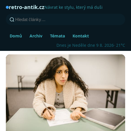
retro-antik.cz
Návrat ke stylu, který má duši
Domů
Archiv
Témata
Kontakt
Dnes je Neděle dne 9 8. 2026
· 21°C