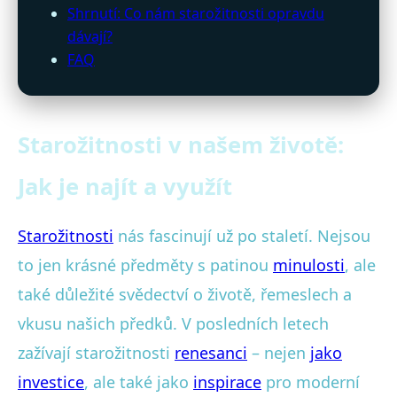
Shrnutí: Co nám starožitnosti opravdu
dávají?
FAQ
Starožitnosti v našem životě:
Jak je najít a využít
Starožitnosti
nás fascinují už po staletí. Nejsou
to jen krásné předměty s patinou
minulosti
, ale
také důležité svědectví o životě, řemeslech a
vkusu našich předků. V posledních letech
zažívají starožitnosti
renesanci
– nejen
jako
investice
, ale také jako
inspirace
pro moderní