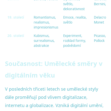
světlo,
Bernini, W
dekorativnost
19. století
Romantismus,
Emoce, realita,
Delacroix,
realismus,
světlo
Monet
impresionismus
20. století
Kubismus,
Experiment,
Picasso, Da
surrealismus,
rozklad formy,
Pollock
abstrakce
podvědomí
Současnost: Umělecké směry v
digitálním věku
V posledních třiceti letech se umělecké styly
dále proměňují pod vlivem digitalizace,
internetu a globalizace. Vzniká digitální umění,