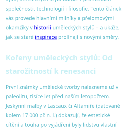
společnosti, technologií i filosofie. Tento článek
vás provede hlavními milníky a přelomovými
okamžiky v
historii
uměleckých stylů – a ukáže,
jak se staré
inspirace
prolínají s novými směry.
Kořeny uměleckých stylů: Od
starožitností k renesanci
První známky umělecké tvorby nalezneme už v
paleolitu, tisíce let před naším letopočtem.
Jeskynní malby v Lascaux či Altamiře (datované
kolem 17 000 př. n. l.) dokazují, že estetické
cítění a touha po vyjádření byly lidstvu vlastní