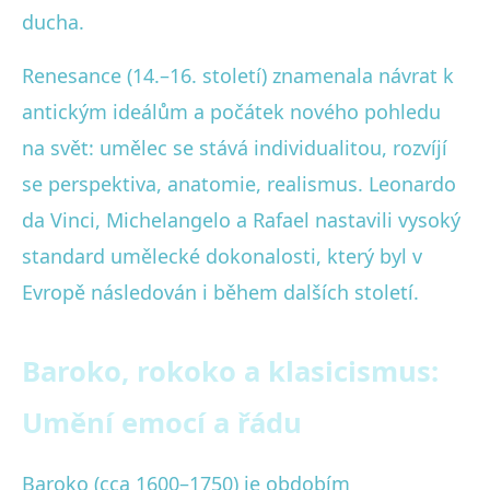
ducha.
Renesance (14.–16. století) znamenala návrat k
antickým ideálům a počátek nového pohledu
na svět: umělec se stává individualitou, rozvíjí
se perspektiva, anatomie, realismus. Leonardo
da Vinci, Michelangelo a Rafael nastavili vysoký
standard umělecké dokonalosti, který byl v
Evropě následován i během dalších století.
Baroko, rokoko a klasicismus:
Umění emocí a řádu
Baroko (cca 1600–1750) je obdobím