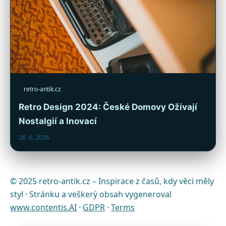
retro-antik.cz
Retro Design 2024: České Domovy Ožívají
Nostalgií a Inovací
26. 6. 2026
© 2025 retro-antik.cz – Inspirace z časů, kdy věci měly
styl · Stránku a veškerý obsah vygeneroval
www.contentis.AI
·
GDPR
·
Terms