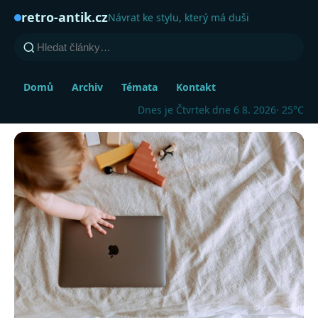
retro-antik.cz
Návrat ke stylu, který má duši
Domů
Archiv
Témata
Kontakt
Dnes je Čtvrtek dne 6 8. 2026
· 25°C