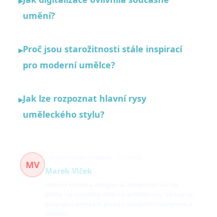
▸
umění?
Proč jsou starožitnosti stále inspirací
▸
pro moderní umělce?
Jak lze rozpoznat hlavní rysy
▸
uměleckého stylu?
Antika a moderní design
151 článků
MV
Marek Vlček
Historik umění a designu se zaměřením na vliv
antiky na současné umění a architekturu. Věnuje se
propojení antických prvků s moderním designem a
módou.