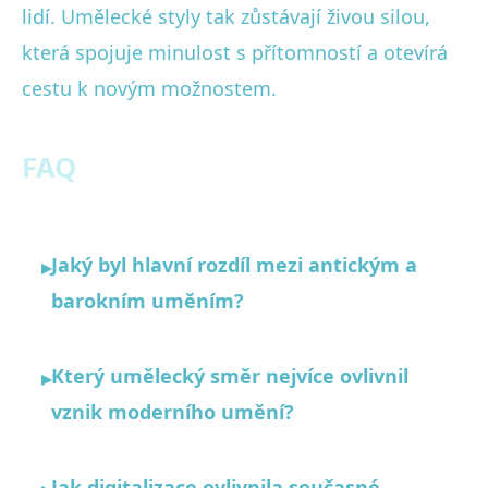
lidí. Umělecké styly tak zůstávají živou silou,
která spojuje minulost s přítomností a otevírá
cestu k novým možnostem.
FAQ
Jaký byl hlavní rozdíl mezi antickým a
▸
barokním uměním?
Který umělecký směr nejvíce ovlivnil
▸
vznik moderního umění?
Jak digitalizace ovlivnila současné