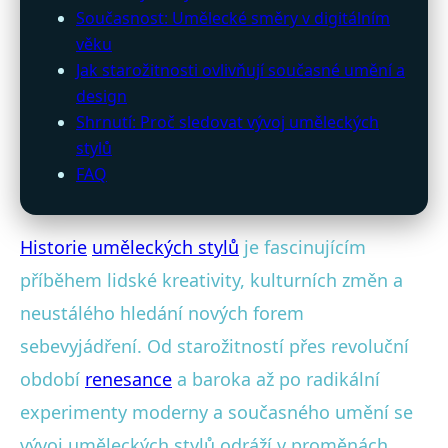
Současnost: Umělecké směry v digitálním
věku
Jak starožitnosti ovlivňují současné umění a
design
Shrnutí: Proč sledovat vývoj uměleckých
stylů
FAQ
Historie
uměleckých stylů
je fascinujícím
příběhem lidské kreativity, kulturních změn a
neustálého hledání nových forem
sebevyjádření. Od starožitností přes revoluční
období
renesance
a baroka až po radikální
experimenty moderny a současného umění se
vývoj uměleckých stylů odráží v proměnách