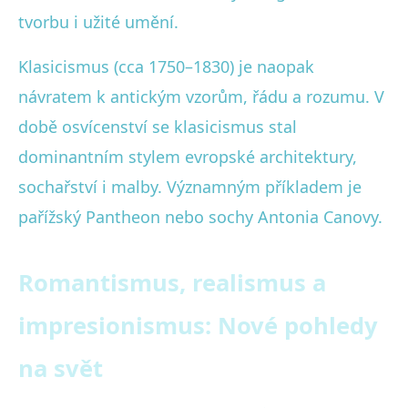
tvorbu i užité umění.
Klasicismus (cca 1750–1830) je naopak
návratem k antickým vzorům, řádu a rozumu. V
době osvícenství se klasicismus stal
dominantním stylem evropské architektury,
sochařství i malby. Významným příkladem je
pařížský Pantheon nebo sochy Antonia Canovy.
Romantismus, realismus a
impresionismus: Nové pohledy
na svět