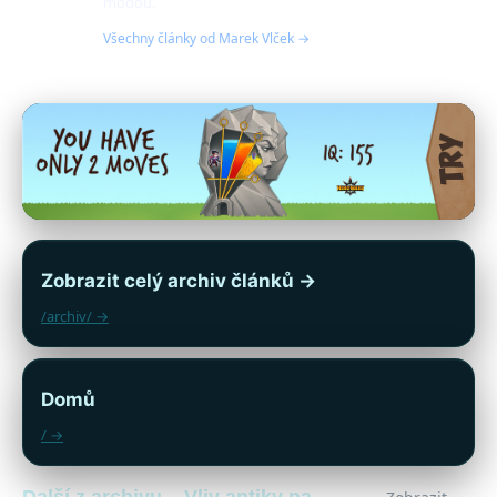
módou.
Všechny články od Marek Vlček →
Zobrazit celý archiv článků →
/archiv/ →
Domů
/ →
Další z archivu – Vliv antiky na