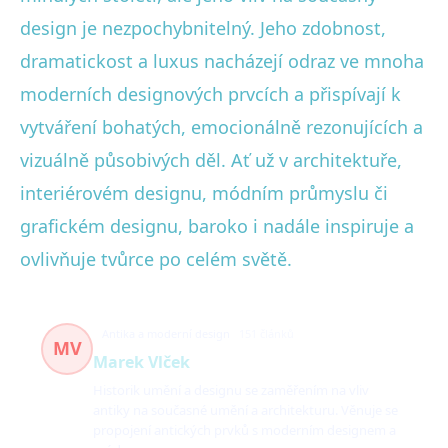
design je nezpochybnitelný. Jeho zdobnost,
dramatickost a luxus nacházejí odraz ve mnoha
moderních designových prvcích a přispívají k
vytváření bohatých, emocionálně rezonujících a
vizuálně působivých děl. Ať už v architektuře,
interiérovém designu, módním průmyslu či
grafickém designu, baroko i nadále inspiruje a
ovlivňuje tvůrce po celém světě.
Antika a moderní design
151 článků
MV
Marek Vlček
Historik umění a designu se zaměřením na vliv
antiky na současné umění a architekturu. Věnuje se
propojení antických prvků s moderním designem a