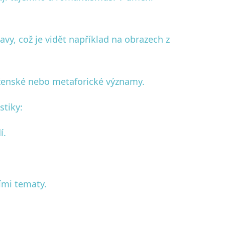
vy, což je vidět například na obrazech z
ženské nebo metaforické významy.
stiky:
í.
ími tematy.