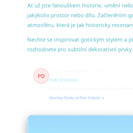
Ať už jste fanouškem historie, umění neb
jakýkoliv prostor nebo dílo. Začleněním g
atmosféru, která je jak historicky resonanč
Nechte se inspirovat gotickým stylem a p
rozhodnete pro subtilní dekorativní prvk
Retro a interiérový design
64 článků
PD
Petr Doležal
Interiérový designér specializující se na komb
Všechny články od Petr Doležal →