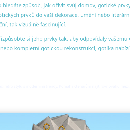
o hledáte způsob, jak oživit svůj domov, gotické prv
otických prvků do vaší dekorace, umění nebo literárn
ní, tak vizuálně fascinující.
řizpůsobte si jeho prvky tak, aby odpovídaly vašemu
y nebo kompletní gotickou rekonstrukci, gotika nabíz
inaci retro stylu s moderními trendy. Pomáhá čtenářům najít rovnováhu mez