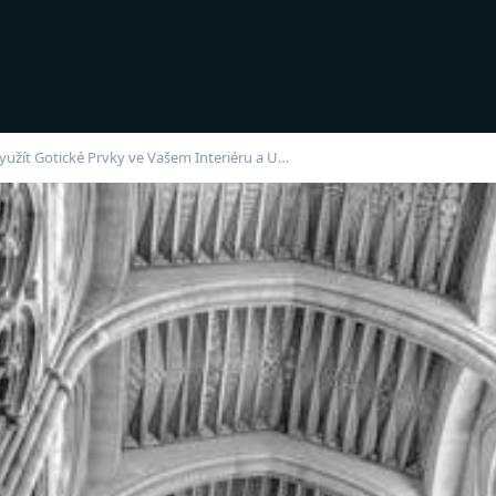
yužít Gotické Prvky ve Vašem Interiéru a U…