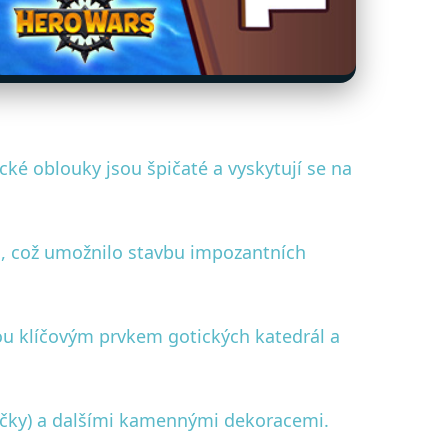
ké oblouky jsou špičaté a vyskytují se na
ch, což umožnilo stavbu impozantních
ou klíčovým prvkem gotických katedrál a
ičky) a dalšími kamennými dekoracemi.