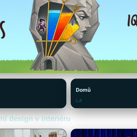
Domů
/ →
ní design v interiéru