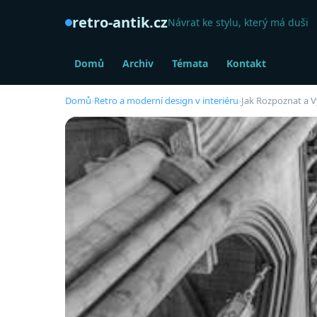
retro-antik.cz
Návrat ke stylu, který má duši
Domů
Archiv
Témata
Kontakt
Domů
›
Retro a moderní design v interiéru
›
Jak Rozpoznat a V