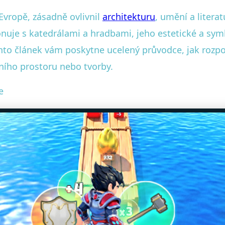
 Evropě, zásadně ovlivnil
architekturu
, umění a literat
zonuje s katedrálami a hradbami, jeho estetické a sym
o článek vám poskytne ucelený průvodce, jak rozpozn
ního prostoru nebo tvorby.
e