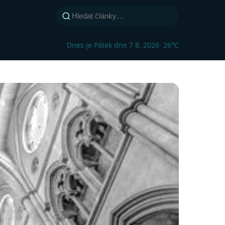
Dnes je Pátek dne 7 8. 2026
· 26°C