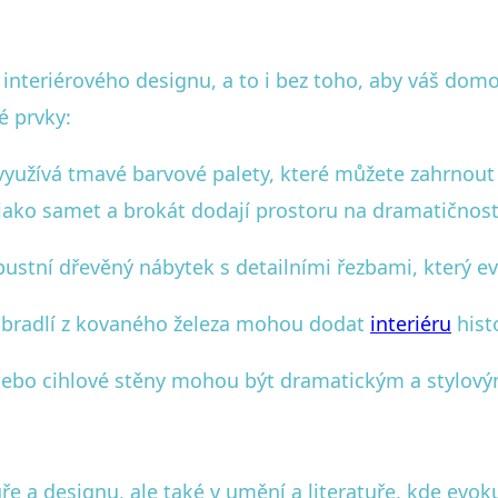
 interiérového designu, a to i bez toho, aby váš dom
é prvky:
 využívá tmavé barvové palety, které můžete zahrn
jako samet a brokát dodají prostoru na dramatičnost
ustní dřevěný nábytek s detailními řezbami, který ev
ábradlí z kovaného železa mohou dodat
interiéru
hist
nebo cihlové stěny mohou být dramatickým a stylo
tuře a designu, ale také v umění a literatuře, kde ev