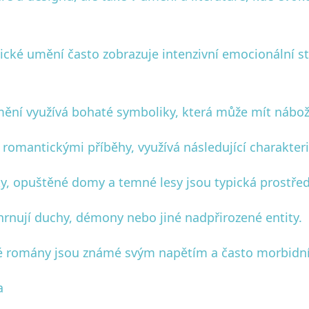
ické umění často zobrazuje intenzivní emocionální sta
mění využívá bohaté symboliky, která může mít nábo
romantickými příběhy, využívá následující charakteri
y, opuštěné domy a temné lesy jsou typická prostřed
hrnují duchy, démony nebo jiné nadpřirozené entity.
ké romány jsou známé svým napětím a často morbidn
a