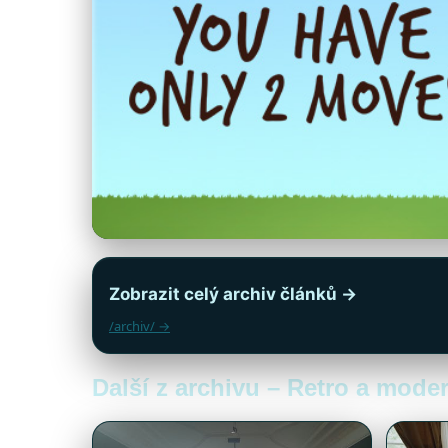
Zobrazit celý archiv článků →
/archiv/ →
Další z archivu – Retro a moder