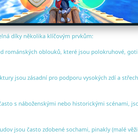
elná díky několika klíčovým prvkům:
d románských oblouků, které jsou polokruhové, gotic
ruktury jsou zásadní pro podporu vysokých zdí a stře
 často s náboženskými nebo historickými scénami, js
udov jsou často zdobené sochami, pinakly (malé věž