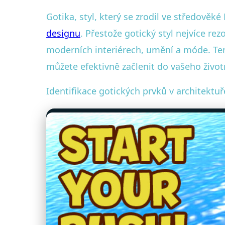
Gotika, styl, který se zrodil ve středověké
designu
. Přestože gotický styl nejvíce re
moderních interiérech, umění a móde. Tent
můžete efektivně začlenit do vašeho život
Identifikace gotických prvků v architektuř