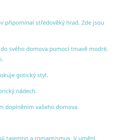
ov připomínal středověký hrad. Zde jsou
out do svého domova pomocí tmavě modré,
i.
okuje gotický styl.
orický nádech.
vým doplněním vašeho domova.
okují tajemno a romantismus. V umění