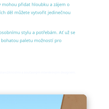
ky mohou přidat hloubku a zájem o
ích děl můžete vytvořit jedinečnou
 osobnímu stylu a potřebám. Ať už se
í bohatou paletu možností pro
i starožitnostmi a současným interiérovým designem.