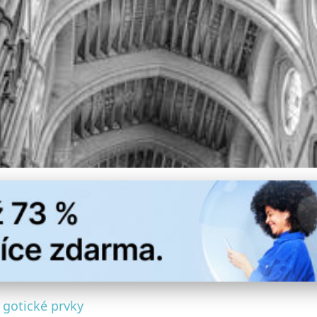
yužít Gotické Prvky ve 
 gotické prvky