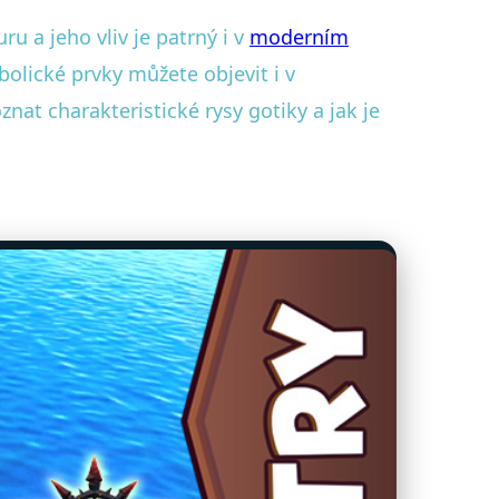
uru a jeho vliv je patrný i v
moderním
bolické prvky můžete objevit i v
at charakteristické rysy gotiky a jak je