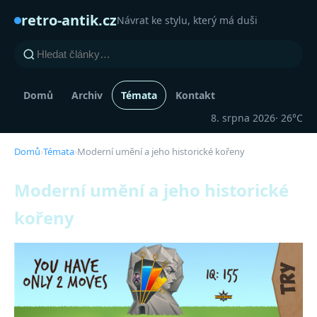
retro-antik.cz
Návrat ke stylu, který má duši
Domů
Archiv
Témata
Kontakt
8. srpna 2026
· 26°C
Domů
›
Témata
›
Moderní umění a jeho historické kořeny
Moderní umění a jeho historické
kořeny